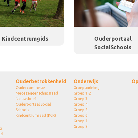
Kindcentrumgids
Ouderportaal
SocialSchools
Ouderbetrokkenheid
Onderwijs
Op
Oudercommissie
Groepsindeling
Medezeggenschapsraad
Groep 1-2
Nieuwsbrief
Groep 3
Ouderportaal Social
Groep 4
Schools
Groep 5
Kindcentrumraad (KCR)
Groep 6
Groep 7
Groep 8
g
ld