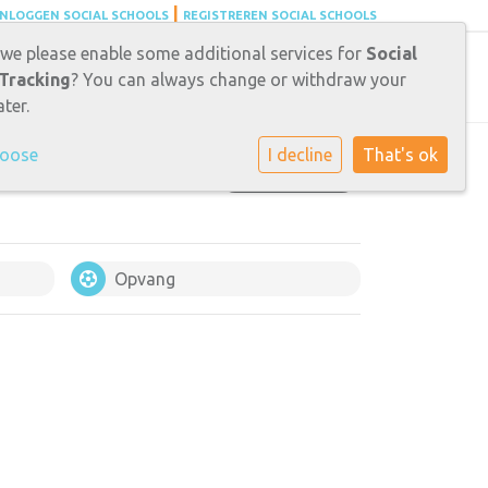
|
INLOGGEN SOCIAL SCHOOLS
REGISTREREN SOCIAL SCHOOLS
g
Contact
Carrièrekansen
 we please enable some additional services for
Social
Tracking
? You can always change or withdraw your
ter.
hoose
I decline
That's ok
GROEP 1-2
Opvang