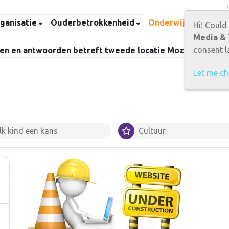
rganisatie
Ouderbetrokkenheid
Onderwijs
Opvan
Hi! Could
Media & 
consent la
en en antwoorden betreft tweede locatie Mozaiek
Let me c
lk kind een kans
Cultuur