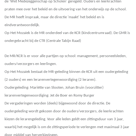
de 'Wet Medezeggenschap op Scholen' geregeld. Ouders en leerkrachten
praten mee over het beleid en de uitvoering van het onderwijs op de school.
De MR heeft inspraak, maar de directie 'maakt' het beleid en is
eindverantwoordelijk.
Op Het Mozaïek is de MR onderdeel van de KCR (kindcentrumraad). De GMR is
ondergebracht bij de CTR (Centrale Tabijn Raad)
De MR/KCR is er voor alle partijen op school: management, personeelsleden,
ouders/verzorgers en leerlingen.
Op Het Mozaïek bestaat de MR-geleding binnen de KCR uit een oudergeleding
(2
ouders) en een lerarenvertegenwoordiging (2
leraren).
Oudergeleding:
Mariëtte van Slooten
,
Johan Bruin (voorzitter)
lerarenvertegenwoordiging
:
Jet de Boer en Romy Burger
De vergaderingen worden (deels) bijgewoond door de directie. De
oudergeleding wordt gekozen door de ouders/verzorgers, de leerkrachten
kiezen de lerarengeleding. Voor alle leden geldt een zittingsduur van 3 jaar,
waarbij het mogelijk is om de zittingsperiode te verlengen met maximaal 3 jaar
door middel van herverkiezingen.