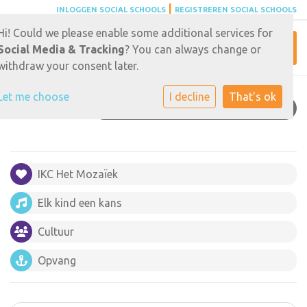
|
INLOGGEN SOCIAL SCHOOLS
REGISTREREN SOCIAL SCHOOLS
Hi! Could we please enable some additional services for
Toggl
Social Media & Tracking
? You can always change or
withdraw your consent later.
Let me choose
I decline
That's ok
MEDEZEGGENSCHAPSRAAD
IKC Het Mozaïek
Elk kind een kans
Cultuur
Opvang