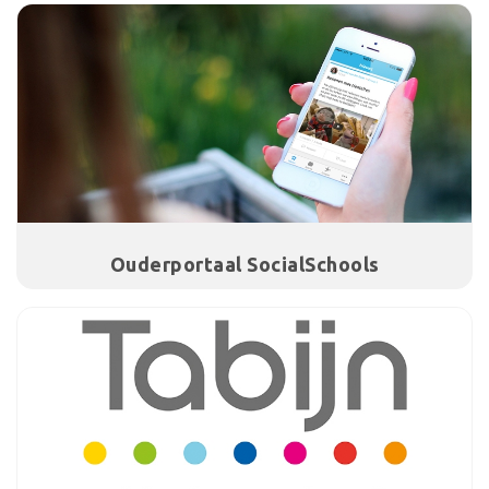
Ouderportaal SocialSchools