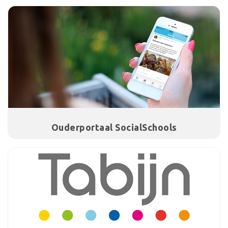
Ouderportaal SocialSchools