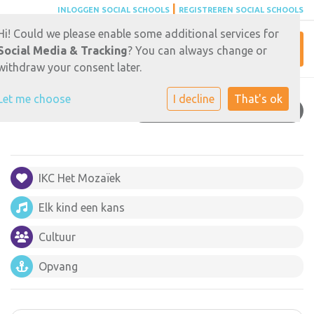
|
INLOGGEN SOCIAL SCHOOLS
REGISTREREN SOCIAL SCHOOLS
Hi! Could we please enable some additional services for
Toggl
Social Media & Tracking
? You can always change or
withdraw your consent later.
Let me choose
I decline
That's ok
EXTERNE CONTACTEN
IKC Het Mozaïek
Elk kind een kans
Cultuur
Opvang